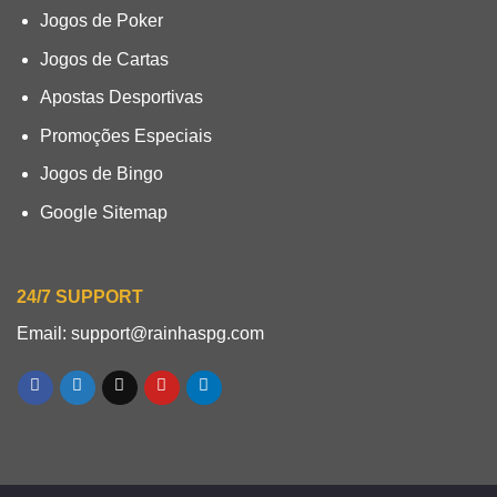
Jogos de Poker
Jogos de Cartas
Apostas Desportivas
Promoções Especiais
Jogos de Bingo
Google Sitemap
24/7 SUPPORT
Email:
support@rainhaspg.com