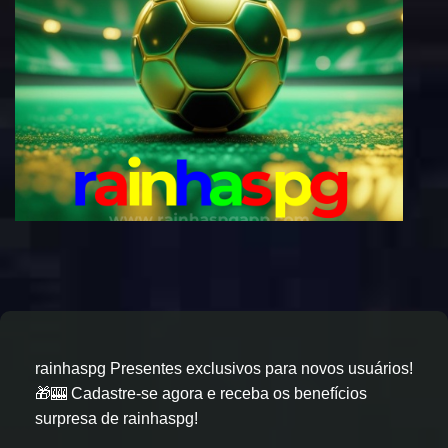
rainhaspg Presentes exclusivos para novos usuários!
🎁🎰 Cadastre-se agora e receba os benefícios
surpresa de rainhaspg!