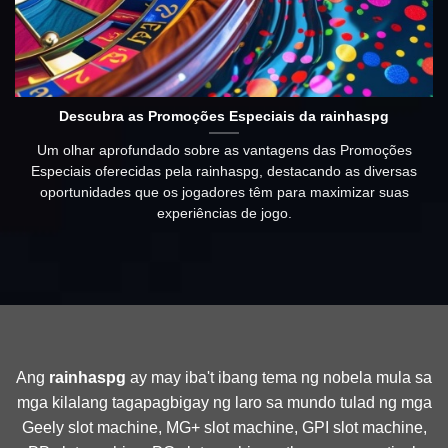
Descubra as Promoções Especiais da rainhaspg
Um olhar aprofundado sobre as vantagens das Promoções
Especiais oferecidas pela rainhaspg, destacando as diversas
oportunidades que os jogadores têm para maximizar suas
experiências de jogo.
Ang
rainhaspg
ay may iba't ibang tema ng nobela mula sa
mga kilalang tagapagbigay ng laro sa mundo tulad ng mga
Geely slot machine, MG+ slot machine, GPI slot machine,