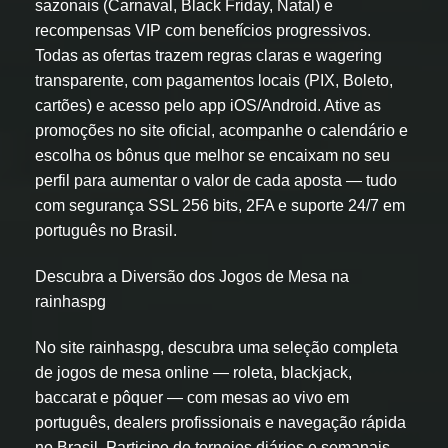
sazonais (Carnaval, Black Friday, Natal) e
recompensas VIP com benefícios progressivos.
Todas as ofertas trazem regras claras e wagering
transparente, com pagamentos locais (PIX, Boleto,
cartões) e acesso pelo app iOS/Android. Ative as
promoções no site oficial, acompanhe o calendário e
escolha os bônus que melhor se encaixam no seu
perfil para aumentar o valor de cada aposta — tudo
com segurança SSL 256 bits, 2FA e suporte 24/7 em
português no Brasil.
Descubra a Diversão dos Jogos de Mesa na
rainhaspg
No site rainhaspg, descubra uma seleção completa
de jogos de mesa online — roleta, blackjack,
baccarat e pôquer — com mesas ao vivo em
português, dealers profissionais e navegação rápida
no Brasil. Participe de torneios diários e semanais