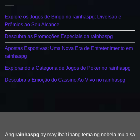
Explore os Jogos de Bingo no rainhaspg: Diversão e
Prêmios ao Seu Alcance
Descubra as Promoções Especiais da rainhaspg
Apostas Esportivas: Uma Nova Era de Entretenimento em
rainhaspg
Explorando a Categoria de Jogos de Poker no rainhaspg
Descubra a Emoção do Cassino Ao Vivo no rainhaspg
Ang
rainhaspg
ay may iba't ibang tema ng nobela mula sa