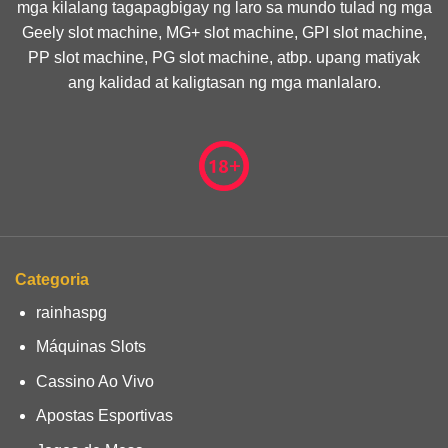
mga kilalang tagapagbigay ng laro sa mundo tulad ng mga
Geely slot machine, MG+ slot machine, GPI slot machine,
PP slot machine, PG slot machine, atbp. upang matiyak
ang kalidad at kaligtasan ng mga manlalaro.
Categoria
rainhaspg
Máquinas Slots
Cassino Ao Vivo
Apostas Esportivas