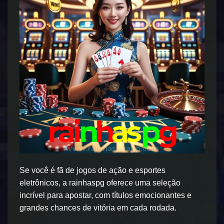
Se você é fã de jogos de ação e esportes
eletrônicos, a rainhaspg oferece uma seleção
incrível para apostar, com títulos emocionantes e
grandes chances de vitória em cada rodada.