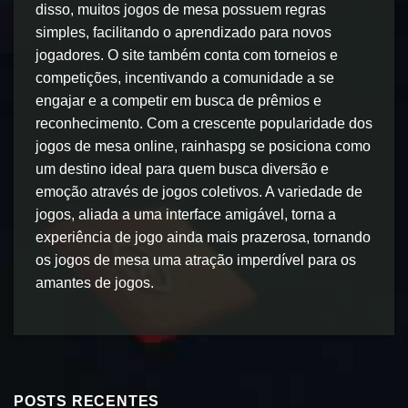
disso, muitos jogos de mesa possuem regras
simples, facilitando o aprendizado para novos
jogadores. O site também conta com torneios e
competições, incentivando a comunidade a se
engajar e a competir em busca de prêmios e
reconhecimento. Com a crescente popularidade dos
jogos de mesa online, rainhaspg se posiciona como
um destino ideal para quem busca diversão e
emoção através de jogos coletivos. A variedade de
jogos, aliada a uma interface amigável, torna a
experiência de jogo ainda mais prazerosa, tornando
os jogos de mesa uma atração imperdível para os
amantes de jogos.
POSTS RECENTES